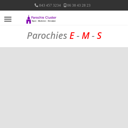
043 457 3234
06 38 43 28 23
Parochies
E
-
M
-
S